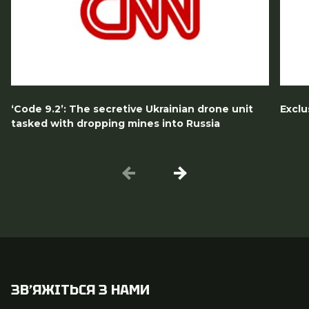
‘Code 9.2’: The secretive Ukrainian drone unit
Exclu
tasked with dropping mines into Russia
ЗВʼЯЖІТЬСЯ З НАМИ